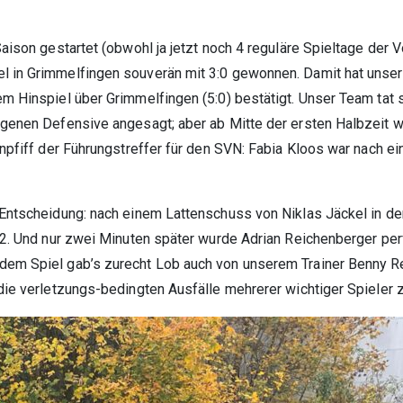
aison gestartet (obwohl ja jetzt noch 4 reguläre Spieltage der 
 in Grimmelfingen souverän mit 3:0 gewonnen. Damit hat unsere
m Hinspiel über Grimmelfingen (5:0) bestätigt. Unser Team tat 
igenen Defensive angesagt; aber ab Mitte der ersten Halbzeit w
enpfiff der Führungstreffer für den SVN: Fabia Kloos war nach ei
Entscheidung: nach einem Lattenschuss von Niklas Jäckel in der
:2. Und nur zwei Minuten später wurde Adrian Reichenberger per
em Spiel gab’s zurecht Lob auch von unserem Trainer Benny Rei
 die verletzungs-bedingten Ausfälle mehrerer wichtiger Spieler