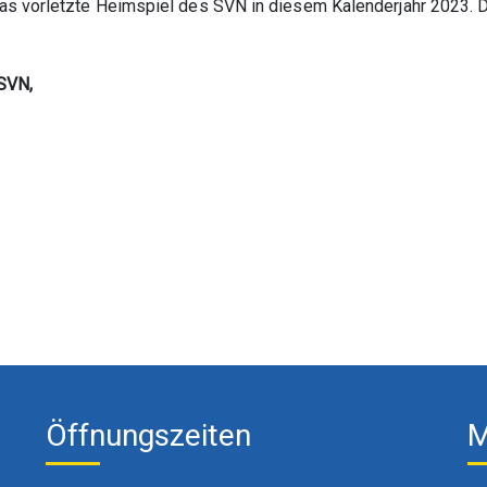
s vorletzte Heimspiel des SVN in diesem Kalenderjahr 2023. 
 SVN,
Öffnungszeiten
M