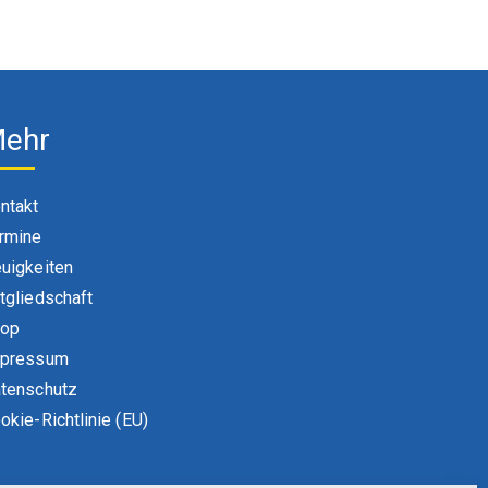
ehr
ntakt
rmine
uigkeiten
tgliedschaft
hop
pressum
tenschutz
okie-Richtlinie (EU)