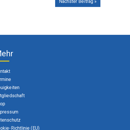
Nächster Beitrag »
ehr
ntakt
rmine
uigkeiten
tgliedschaft
hop
pressum
tenschutz
okie-Richtlinie (EU)