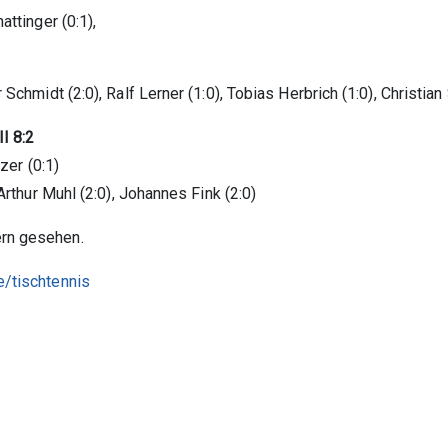
attinger (0:1),
 Schmidt (2:0), Ralf Lerner (1:0), Tobias Herbrich (1:0), Christian
en (SG) III 8:2
tzer (0:1)
 Arthur Muhl (2:0), Johannes Fink (2:0)
ern gesehen.
e/tischtennis