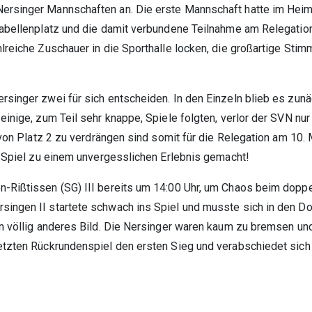
Nersinger Mannschaften an. Die erste Mannschaft hatte im Hei
Tabellenplatz und die damit verbundene Teilnahme am Relegation
lreiche Zuschauer in die Sporthalle locken, die großartige Sti
rsinger zwei für sich entscheiden. In den Einzeln blieb es zun
einige, zum Teil sehr knappe, Spiele folgten, verlor der SVN nu
 von Platz 2 zu verdrängen sind somit für die Relegation am 10. M
e Spiel zu einem unvergesslichen Erlebnis gemacht!
n-Rißtissen (SG) III bereits um 14:00 Uhr, um Chaos beim dop
ingen II startete schwach ins Spiel und musste sich in den D
in völlig anderes Bild. Die Nersinger waren kaum zu bremsen un
letzten Rückrundenspiel den ersten Sieg und verabschiedet sic