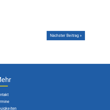
Nächster Beitrag »
ehr
ntakt
rmine
uigkeiten