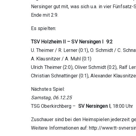
Nersinger gut mit, was sich u.a. in vier Fünfsatz
Ende mit 2:9.
Es spielten:
TSV Holzheim II – SV Nersingen I 9:2
U. Theimer / R. Lerner (0:1), O. Schmidt / C. Schnat
A. Klausnitzer / A. Muhl (0:1)
Ulrich Theimer (2:0), Oliver Schmidt (0:2), Ralf Ler
Christian Schnattinger (0:1), Alexander
Nächstes Spiel:
Samstag, 06.12.25
TSG Oberkirchberg –
SV Nersingen I
, 18:00 Uhr
Zuschauer sind bei den Heimspielen jederzeit g
Weitere Informationen auf: http://www.tt-svnersi